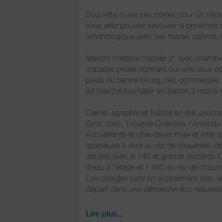
Soquette ouvre ses portes pour un séjour
vous allez pouvoir savourer la proximité
ornithologique avec ses marais salants, l
Maison rhétaise classée 2* avec chambres
Impasse privée donnant sur une cour com
pieds du centre bourg, des commerces, d
joli marché journalier en saison à moins 
Calme, agréable et fraîche en été, proche
Gros Jonc, Trousse Chemise, l'Anse du 
Accueillante et chaude en hiver et inter 
spacieuse à vivre au rez de chaussée, dé
adultes avec lit 140 et grands placards 
d'eau à l'étage et 1 WC au rez de chaus
Les charges sont en supplément (eau, élect
départ dans une démarche éco-responsa
Mise à disposition d'une table extérieure 
Lire plus...
Possibilité de ranger les vélos en toute 