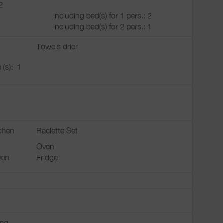
2
including bed(s) for 1 pers.: 2
including bed(s) for 2 pers.: 1
Towels drier
 (s):
1
chen
Raclette Set
Oven
ven
Fridge
ing