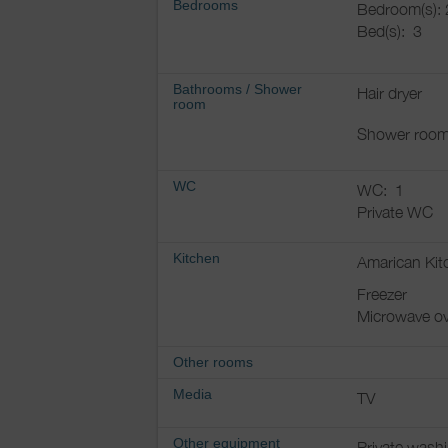
Bedrooms
Bedroom(s): 
Bed(s):
3
Bathrooms
/
Shower
Hair dryer
room
Shower room
WC
WC:
1
Private WC
Kitchen
Amarican Kit
Freezer
Microwave o
Other rooms
Media
TV
Other equipment
Private wash