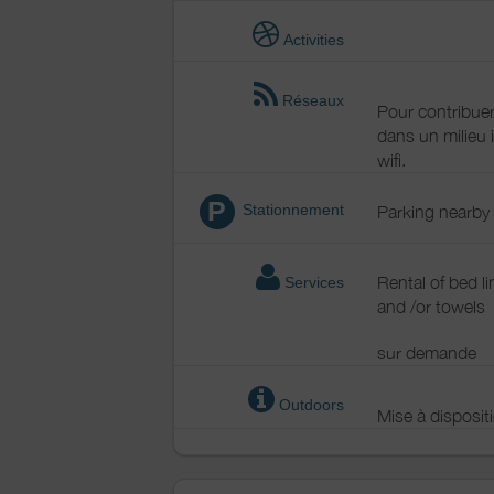
Activities
Réseaux
Pour contribuer
dans un milieu 
wifi.
P
Stationnement
Parking nearby
Rental of bed l
Services
and /or towels
sur demande
Outdoors
Mise à disposit