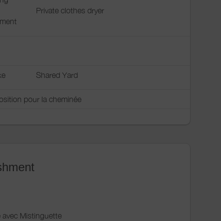
Private clothes dryer
pment
ke
Shared Yard
osition pour la cheminée
ishment
avec Mistinguette