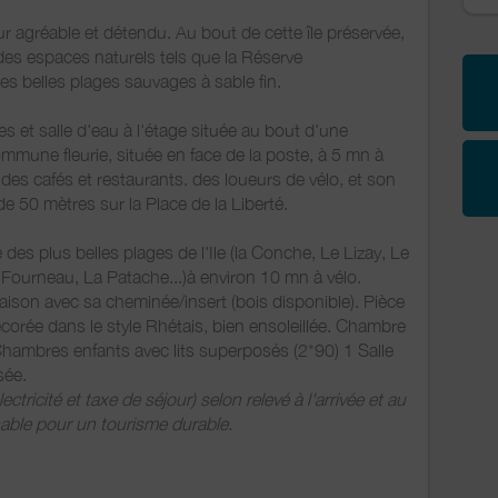
 agréable et détendu. Au bout de cette île préservée,
 des espaces naturels tels que la Réserve
es belles plages sauvages à sable fin.
 et salle d'eau à l'étage située au bout d'une
mune fleurie, située en face de la poste, à 5 mn à
es cafés et restaurants. des loueurs de vélo, et son
de 50 mètres sur la Place de la Liberté.
 des plus belles plages de l'Ile (la Conche, Le Lizay, Le
Fourneau, La Patache...)à environ 10 mn à vélo.
saison avec sa cheminée/insert (bois disponible). Pièce
corée dans le style Rhétais, bien ensoleillée. Chambre
Chambres enfants avec lits superposés (2*90) 1 Salle
sée.
ricité et taxe de séjour) selon relevé à l'arrivée et au
ble pour un tourisme durable.
pliante.
sécurité dans un passage extérieur fermé à clé.