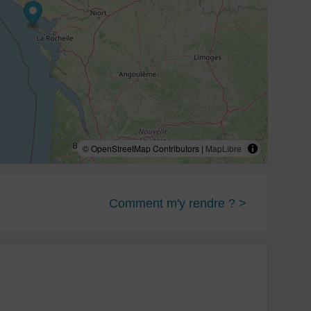
© OpenStreetMap Contributors |
MapLibre
Comment m'y rendre ? >