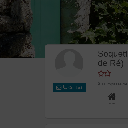
Soquett
de Ré)
11 impasse de
Contact
House