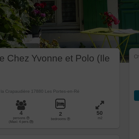
e Chez Yvonne et Polo (Ile
Ch
 la Crapaudière 17880 Les Portes-en-Ré
4
50
2
persons
m2
bedrooms
(Maxi:
4
pers.
)