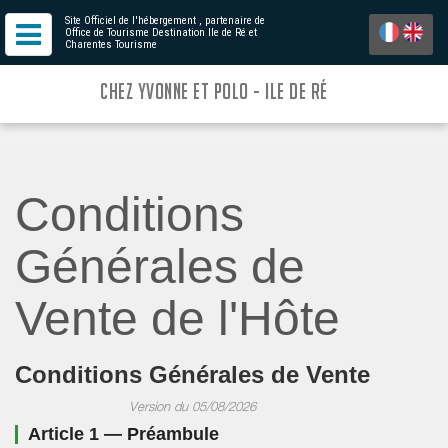
Site Officiel de l'hébergement
, partenaire de
Office de Tourisme Destination Ile de Ré
et
Charentes Tourisme
CHEZ YVONNE ET POLO - ILE DE RÉ
Conditions
Générales de
Vente de l'Hôte
Conditions Générales de Vente
Version du 05/08/2026
Article 1 — Préambule