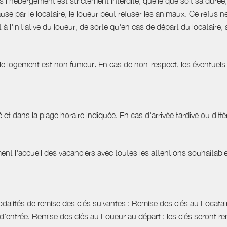
hébergement est strictement interdite, quelle que soit sa durée, 
use par le locataire, le loueur peut refuser les animaux. Ce refu
à l'initiative du loueur, de sorte qu'en cas de départ du locatair
 le logement est non fumeur. En cas de non-respect, les éventuels 
 et dans la plage horaire indiquée. En cas d'arrivée tardive ou différ
t l'accueil des vacanciers avec toutes les attentions souhaitables 
dalités de remise des clés suivantes : Remise des clés au Locataire
d'entrée. Remise des clés au Loueur au départ : les clés seront r