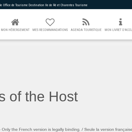
 de
Office de Tourisme Destination Ile de Ré
et Charentes Tourisme
MON HÉBERGEMENT
MES RECOMMANDATIONS
AGENDA TOURISTIQUE
MON LIVRET D'ACCU
s of the Host
Only the French version is legally binding. / Seule la version française 