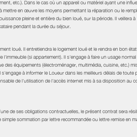
ent, etc.). Dans le cas où un appareil ou matériel ayant une influe
e à mettre en œuvre les moyens permettant la réparation ou le rempl
uissance pleine et entière du bien loué, sur la période. Il veillera à
ocataire pendant la durée du séjour.
ent loué. Il entretiendra le logement loué et le rendra en bon état 
 de l'immeuble (si appartement). Il s'engage à faire un usage norm
que des équipements (électroménager, multimédia, cuisine, etc.) mis à 
Il s'engage à informer le Loueur dans les meilleurs délais de tout
able de l'utilisation de l'accès internet mis à sa disposition au co
e de ses obligations contractuelles, le présent contrat sera résilié
ne simple sommation par lettre recommandée ou lettre remise en ma